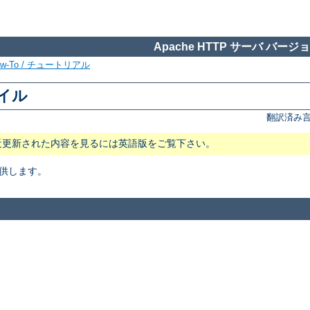
Apache HTTP サーバ バージョン
ow-To / チュートリアル
ァイル
翻訳済み言
近更新された内容を見るには英語版をご覧下さい。
供します。