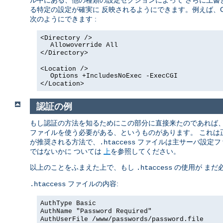
ル中にある、他の種類の設定セクションによって さらに上書
る特定の設定が確実に 反映されるようにできます。例えば、C
次のようにできます :
<Directory />
Allowoverride All
</Directory>
<Location />
Options +IncludesNoExec -ExecCGI
</Location>
認証の例
もし認証の方法を知るためにこの部分に直接来たのであれば
ファイルを使う必要がある、というものがあります。 これ
が推奨される方法で、
ファイルは主サーバ設定フ
.htaccess
ではないかに ついては
上
を参照してください。
以上のことをふまえた上で、もし
の使用が まだ
.htaccess
ファイルの内容:
.htaccess
AuthType Basic
AuthName "Password Required"
AuthUserFile /www/passwords/password.file