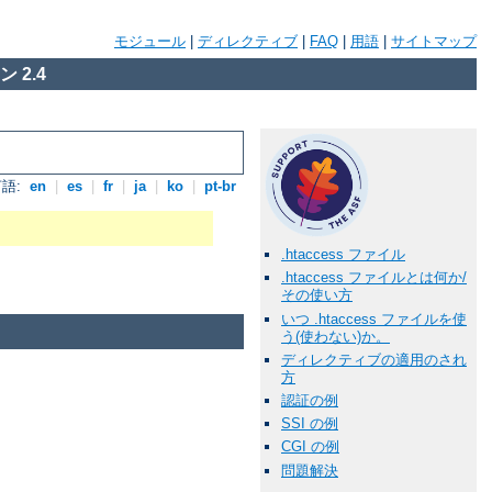
モジュール
|
ディレクティブ
|
FAQ
|
用語
|
サイトマップ
 2.4
語:
en
|
es
|
fr
|
ja
|
ko
|
pt-br
.htaccess ファイル
.htaccess ファイルとは何か/
その使い方
いつ .htaccess ファイルを使
う(使わない)か。
ディレクティブの適用のされ
方
認証の例
SSI の例
CGI の例
問題解決