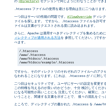
の
セクションで同じように行なうことが でき
<Directory>
ファイルの使用を避ける理由は主に二つあります
.htaccess
一つ目はサーバの性能の問題です。
ディレク
AllowOverride
ァイルを探します。 ですから、
ファイルを許可す
.htaccess
ァイルは文書がリクエストされる度に読み込まれます。
さらに、Apache は適用すべきディレクティブを集めるため
ィレクティブが適用される方法
を 参照してください。)です
べます。
/.htaccess
/www/.htaccess
/www/htdocs/.htaccess
/www/htdocs/example/.htaccess
ですから、そのディレクトリのそれぞれのファイルへのアクセ
なわれることになります。(これは、
が
に対して
.htaccess
/
二つ目はセキュリティです。ユーザにサーバの設定を変更する
この特権を与えるのが良いのかどうか、十分 検討してくださ
になる可能性が高いことにも 注意してください。確実に、ユ
いうことと、関連する文書を示すことで、 後々の混乱をぐっ
ところで、ディレクティブの書かれた
を
.htaccess
/www/h