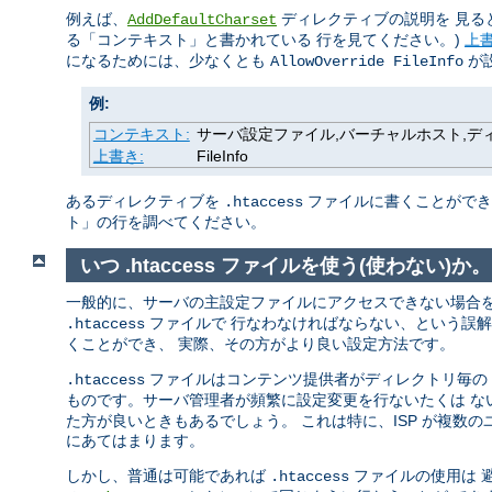
例えば、
ディレクティブの説明を 見る
AddDefaultCharset
る「コンテキスト」と書かれている 行を見てください。)
上
になるためには、少なくとも
が
AllowOverride FileInfo
例:
コンテキスト:
サーバ設定ファイル,バーチャルホスト,ディレク
上書き:
FileInfo
あるディレクティブを
ファイルに書くことができる
.htaccess
ト」の行を調べてください。
いつ .htaccess ファイルを使う(使わない)か。
一般的に、サーバの主設定ファイルにアクセスできない場合
ファイルで 行なわなければならない、という誤
.htaccess
くことができ、 実際、その方がより良い設定方法です。
ファイルはコンテンツ提供者がディレクトリ毎の 設
.htaccess
ものです。サーバ管理者が頻繁に設定変更を行ないたくは 
た方が良いときもあるでしょう。 これは特に、ISP が複数
にあてはまります。
しかし、普通は可能であれば
ファイルの使用は 
.htaccess