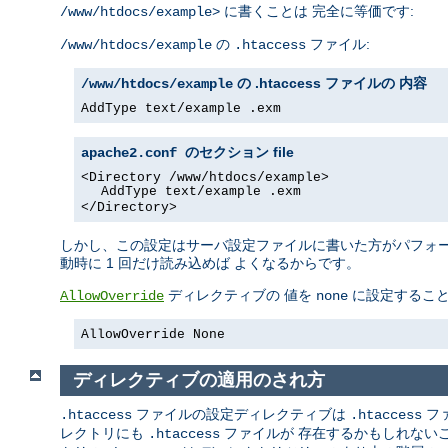
に書くことは 完全に等価です:
/www/htdocs/example>
の
ファイル:
/www/htdocs/example
.htaccess
の .htaccess ファイルの 内容
/www/htdocs/example
AddType text/example .exm
file
apache2.conf のセクション
<Directory /www/htdocs/example>
AddType text/example .exm
</Directory>
しかし、この設定はサーバ設定ファイルに書いた方がパフォーマ
動時に 1 回だけ読み込めば よくなるからです。
ディレクティブの 値を
に設定するこ
AllowOverride
none
AllowOverride None
ディレクティブの適用のされ方
ファイルの設定ディレクティブは
フ
.htaccess
.htaccess
レクトリにも
ファイルが 存在するかもしれない
.htaccess