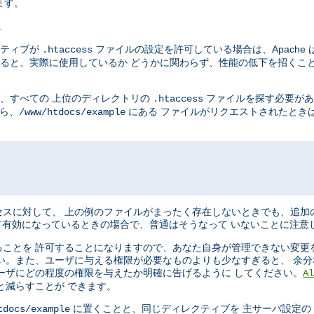
ます。
。
ティブが
ファイルの設定を許可している場合は、Apache 
.htaccess
ると、実際に使用しているか どうかに関わらず、性能の低下を招くこと
に、すべての 上位のディレクトリの
ファイルを探す必要があ
.htaccess
から、
にある ファイルがリクエストされたときは、
/www/htdocs/example
スに対して、 上の例のファイルがまったく存在しないときでも、追加
有効になっているときの場合で、普通はそうなって いないことに注意
ことを 許可することになりますので、あなた自身が管理できない変更
い。また、ユーザに与える権限が必要なものよりも少なすぎると、 余
ーザにどの程度の権限を与えたか明確に告げるように してください。
Al
と減らすことが できます。
に置くことと、同じディレクティブを 主サーバ設定の Dir
tdocs/example