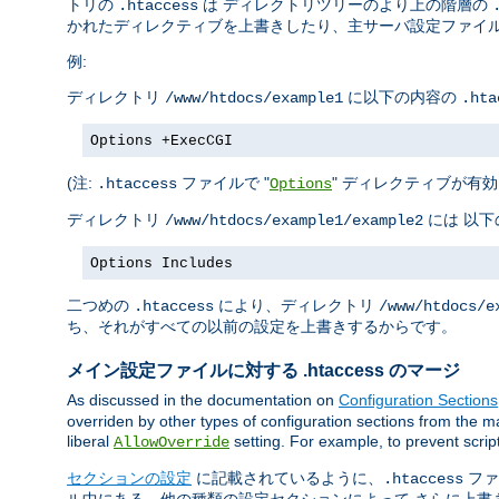
トリの
は ディレクトリツリーのより上の階層の
.htaccess
かれたディレクティブを上書きしたり、主サーバ設定ファイル
例:
ディレクトリ
に以下の内容の
/www/htdocs/example1
.hta
Options +ExecCGI
(注:
ファイルで "
" ディレクティブが有効
.htaccess
Options
ディレクトリ
には 以
/www/htdocs/example1/example2
Options Includes
二つめの
により、ディレクトリ
.htaccess
/www/htdocs/e
ち、それがすべての以前の設定を上書きするからです。
メイン設定ファイルに対する .htaccess のマージ
As discussed in the documentation on
Configuration Sections
overriden by other types of configuration sections from the ma
liberal
setting. For example, to prevent scrip
AllowOverride
セクションの設定
に記載されているように、
ファ
.htaccess