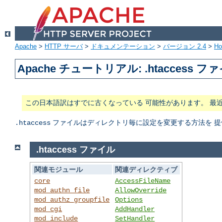
Apache
>
HTTP サーバ
>
ドキュメンテーション
>
バージョン 2.4
>
H
Apache チュートリアル: .htaccess フ
この日本語訳はすでに古くなっている 可能性があります。 最
ファイルはディレクトリ毎に設定を変更する方法を 提
.htaccess
.htaccess ファイル
関連モジュール
関連ディレクティブ
core
AccessFileName
mod_authn_file
AllowOverride
mod_authz_groupfile
Options
mod_cgi
AddHandler
mod_include
SetHandler