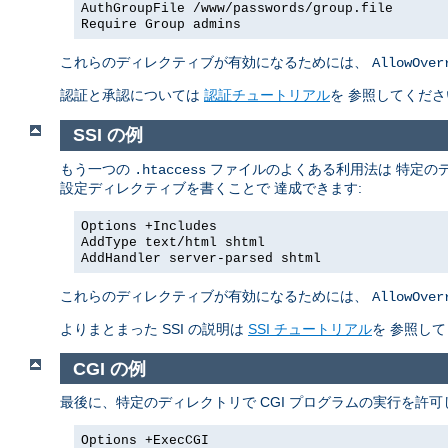
AuthGroupFile /www/passwords/group.file
Require Group admins
これらのディレクティブが有効になるためには、
AllowOver
認証と承認については
認証チュートリアル
を 参照してくださ
SSI の例
もう一つの
ファイルのよくある利用法は 特定のデ
.htaccess
設定ディレクティブを書くことで 達成できます:
Options +Includes
AddType text/html shtml
AddHandler server-parsed shtml
これらのディレクティブが有効になるためには、
AllowOver
よりまとまった SSI の説明は
SSI チュートリアル
を 参照し
CGI の例
最後に、特定のディレクトリで CGI プログラムの実行を許
Options +ExecCGI