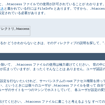
と、
ファイルでの使用が許可されていることが わかります。
.htaccess
書き
と書かれている行には
とあります。ですから、
FileInfo
.htacces
設定されている必要があります。
トリ,.htaccess
か どうかわからないときは、そのディレクティブの説明を探して、".hta
を除いて、
ファイルの使用は極力避けてください。 世の中
.htaccess
解が広まっていますが、まったくそんなことは ありません。ユーザ認証
定を行ないたいけれど、サーバシステムの root アクセス権限を持っ
ない、というときには個々のユーザが
ファイルを使って 自分
.htaccess
のユーザのサイトを一つのマシンでホストしていて、 各ユーザが設定の
避けてください。
ファイルに書こうと考えるような すべて
.htaccess