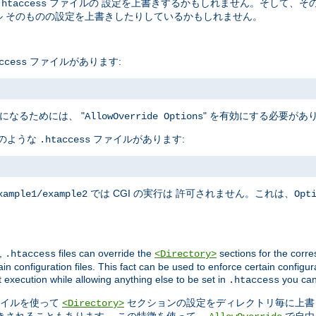
ファイルの 設定を上書きするかもしれません。そして、そ
.htaccess
 そのものの設定を上書きしたりしているかもしれません。
ファイルがあります:
ccess
になるためには、 "
" を有効にする必要があ
AllowOverride Options
下のような
ファイルがあります:
.htaccess
では CGI の実行は 許可されません。これは、
xample1/example2
Opt
,
files can override the
sections for the corre
.htaccess
<Directory>
in configuration files. This fact can be used to enforce certain configur
t execution while allowing anything else to be set in
you can
.htaccess
イルを使って
セクションの設定をディレクトリ毎に上書
<Directory>