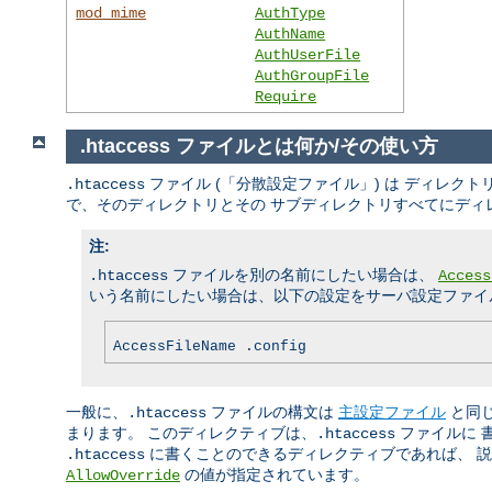
mod_mime
AuthType
AuthName
AuthUserFile
AuthGroupFile
Require
.htaccess ファイルとは何か/その使い方
ファイル (「分散設定ファイル」) は ディレ
.htaccess
で、そのディレクトリとその サブディレクトリすべてにディ
注:
ファイルを別の名前にしたい場合は、
.htaccess
Access
いう名前にしたい場合は、以下の設定をサーバ設定ファイル
AccessFileName .config
一般に、
ファイルの構文は
主設定ファイル
と同
.htaccess
まります。 このディレクティブは、
ファイルに 
.htaccess
に書くことのできるディレクティブであれば、 説明
.htaccess
の値が指定されています。
AllowOverride