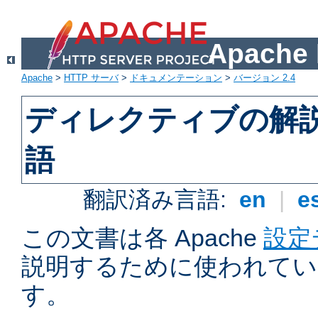
Apach
Apache
>
HTTP サーバ
>
ドキュメンテーション
>
バージョン 2.4
ディレクティブの解
語
翻訳済み言語:
en
|
e
この文書は各 Apache
設定
説明するために使われてい
す。