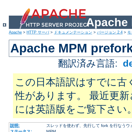
Apach
Apache
>
HTTP サーバ
>
ドキュメンテーション
>
バージョン 2.4
>
モ
Apache MPM prefor
翻訳済み言語:
d
この日本語訳はすでに古
性があります。 最近更
には英語版をご覧下さい
説明:
スレッドを使わず、先行して fork を行なう
ステータス:
MPM