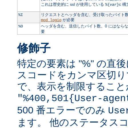
これは歴史的に ssl が使用している
構
%{
var
}c
リクエストとヘッダを含む、受け取ったバイト数。
%I
が必要
mod_logio
ヘッダを含む、送信したバイト数。0 にはなら
%O
要
修飾子
特定の要素は "%" の直後
スコードをカンマ区切り
で、表示を制限すること
"%400,501{User-agen
500 番エラーでのみ
Use
ます。 他のステータス