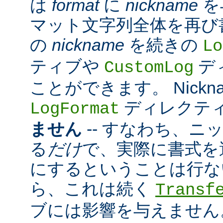
は
format
に
nickname
を
マット文字列全体を再び
の
nickname
を続きの
Lo
ティブや
デ
CustomLog
ことができます。 Nickn
ディレクテ
LogFormat
ません
-- すなわち、ニ
る
だけ
で、実際に書式を
にするということは行な
ら、これは続く
Transf
ブには影響を与えません