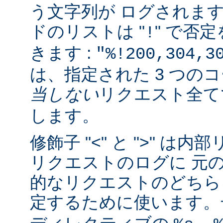
う文字列が ログされま
ドのリストは "
" で否
!
きます :
"%!200,304,3
は、指定された 3 つの
当しない
リクエスト全
します。
修飾子 "<" と ">" 
リクエストのログに 元
的なリクエストのどちら
定するために使います。