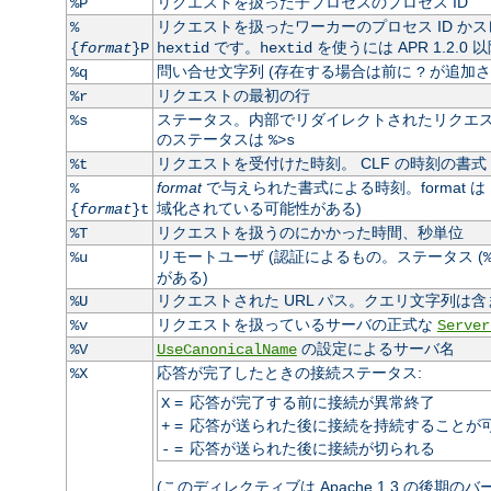
リクエストを扱った子プロセスのプロセス ID
%P
リクエストを扱ったワーカーのプロセス ID かス
%
です。
を使うには APR 1.2.0
{
format
}P
hextid
hextid
問い合せ文字列 (存在する場合は前に
が追加さ
%q
?
リクエストの最初の行
%r
ステータス。内部でリダイレクトされたリクエスト
%s
のステータスは
%>s
リクエストを受付けた時刻。 CLF の時刻の書式 
%t
format
で与えられた書式による時刻。format は
%
域化されている可能性がある)
{
format
}t
リクエストを扱うのにかかった時間、秒単位
%T
リモートユーザ (認証によるもの。ステータス (
%u
がある)
リクエストされた URL パス。クエリ文字列は含
%U
リクエストを扱っているサーバの正式な
%v
Server
の設定によるサーバ名
%V
UseCanonicalName
応答が完了したときの接続ステータス:
%X
=
応答が完了する前に接続が異常終了
X
=
応答が送られた後に接続を持続することが
+
=
応答が送られた後に接続が切られる
-
(このディレクティブは Apache 1.3 の後期の