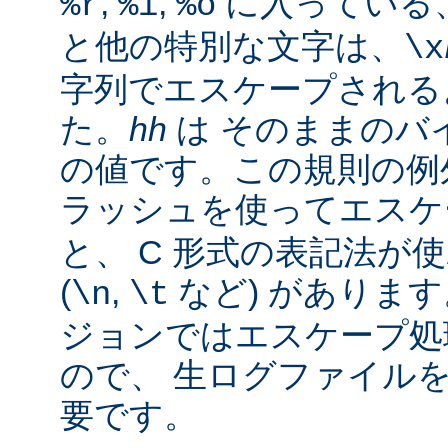
,
,
に入っている
%r
%i
%o
と他の特別な文字は、
\x
字列でエスケープされる
た。
hh
は そのままのバイ
の値です。この規則の例
ラッシュを使ってエス
と、 C 形式の表記法が
(
,
など) があります。
\n
\t
ジョンではエスケープ処
ので、 生ログファイル
要です。