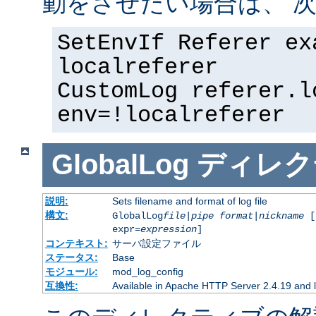
動をさせたい場合は、 次
SetEnvIf Referer ex
localreferer
CustomLog referer.l
env=!localreferer
GlobalLog
ディレク
説明:
Sets filename and format of log file
構文:
GlobalLog
file
|
pipe
format
|
nickname
[
expr=
expression
]
コンテキスト:
サーバ設定ファイル
ステータス:
Base
モジュール:
mod_log_config
互換性:
Available in Apache HTTP Server 2.4.19 and l