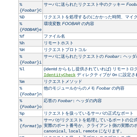
サーバに送られたリクエスト中のクッキー
Foob
%
{
Foobar
}C
リクエストを処理するのにかかった時間、マイ
%D
環境変数
FOOBAR
の内容
%
{
FOOBAR
}e
ファイル名
%f
リモートホスト
%h
リクエストプロトコル
%H
サーバに送られたリクエストの
ヘッダ
%
Foobar
:
{
Foobar
}i
(identd からもし提供されていれば) リモート
%l
ディレクティブが
に設定さ
IdentityCheck
On
リクエストメソッド
%m
他のモジュールからのメモ
Foobar
の内容
%
{
Foobar
}n
応答の
ヘッダの内容
%
Foobar
:
{
Foobar
}o
リクエストを扱っているサーバの正式なポート
%p
サーバがリクエストを処理しているポートの公
%
実際のポート番号か、クライアント側の実際のポート
{
format
}p
,
,
になります。
canonical
local
remote