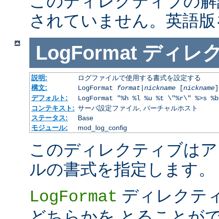
このディレクティブの解
されていません。英語版
LogFormat
ディレ
説明:
ログファイルで使用する書式を設定する
構文:
LogFormat
format
|
nickname
[
nickname
]
デフォルト:
LogFormat "%h %l %u %t \"%r\" %>s %b
コンテキスト:
サーバ設定ファイル, バーチャルホスト
ステータス:
Base
モジュール:
mod_log_config
このディレクティブはア
ルの書式を指定します。
ディレクテ
LogFormat
どちらかを とることが