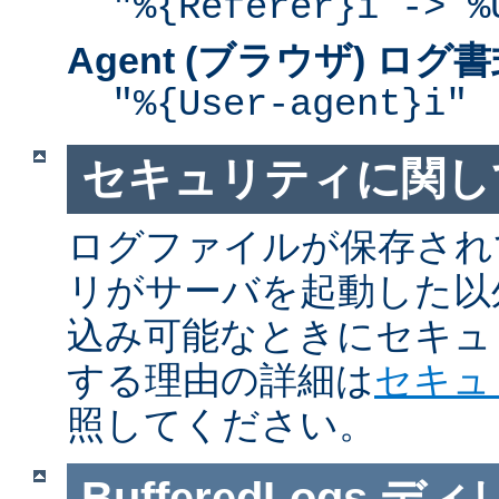
"%{Referer}i -> %
Agent (ブラウザ) ログ
"%{User-agent}i"
セキュリティに関し
ログファイルが保存され
リがサーバを起動した以
込み可能なときにセキュ
する理由の詳細は
セキュ
照してください。
BufferedLogs
ディ