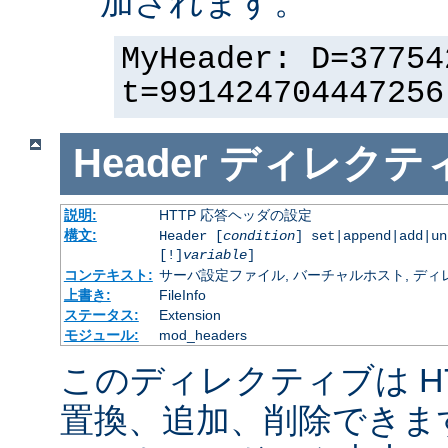
加されます。
MyHeader: D=37754
t=991424704447256
Header
ディレクテ
説明:
HTTP 応答ヘッダの設定
構文:
Header [
condition
] set|append|add|u
[!]
variable
]
コンテキスト:
サーバ設定ファイル, バーチャルホスト, ディレクトリ
上書き:
FileInfo
ステータス:
Extension
モジュール:
mod_headers
このディレクティブは H
置換、追加、削除できま