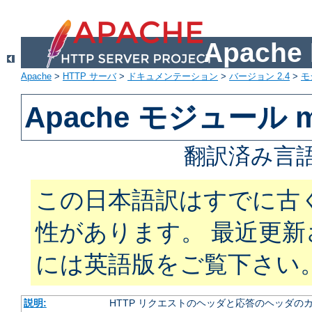
Apach
Apache
>
HTTP サーバ
>
ドキュメンテーション
>
バージョン 2.4
>
モ
Apache モジュール m
翻訳済み言語
この日本語訳はすでに古
性があります。 最近更
には英語版をご覧下さい
説明:
HTTP リクエストのヘッダと応答のヘッダの