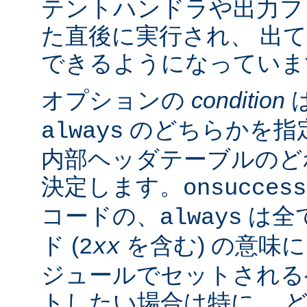
テントハンドラや出力フ
た直後に実行され、 出
できるようになっていま
オプションの
condition
のどちらかを指
always
内部ヘッダテーブルのど
決定します。
onsuccess
コードの、
は全
always
ド (
を含む) の意味
2
xx
ジュールでセットされる
トしたい場合は特に、 