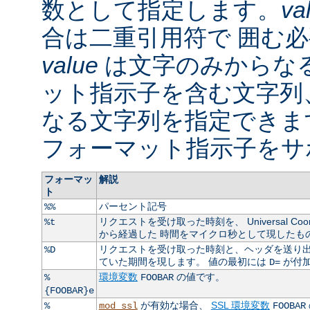
数として指定します。
va
合は二重引用符で 囲む
value
は文字のみからなる
ット指示子を含む文字列
なる文字列を指定できま
フォーマット指示子をサ
フォーマッ
解説
ト
パーセント記号
%%
リクエストを受け取った時刻を、 Universal Coordin
%t
から経過した 時間をマイクロ秒として現したも
リクエストを受け取った時刻と、ヘッダを送り出
%D
ていた期間を現します。 値の最初には
が付
D=
環境変数
の値です。
%
FOOBAR
{FOOBAR}e
が有効な場合、
SSL 環境変数
%
mod_ssl
FOOBAR