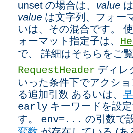
unset の場合は、
value
は
value
は文字列、フォー
いは、その混合です。 
ォーマット指定子は、
He
で、 詳細はそちらをご
ディレ
RequestHeader
いった条件下でアクショ
る追加引数 あるいは、
早
キーワードを設定
early
す。
の引数で
env=
...
変数
が存在している (