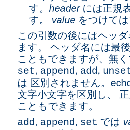
す。
header
には正規
す。
value
をつけては
この引数の後にはヘッダ名
ます。 ヘッダ名には最
こともできますが、無く
,
,
,
set
append
add
unse
は 区別されません。ech
文字小文字を区別し、 
こともできます。
,
,
では
v
add
append
set