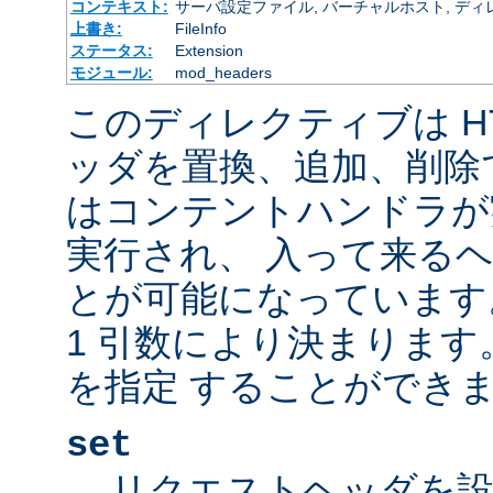
コンテキスト:
サーバ設定ファイル, バーチャルホスト, ディレクトリ
上書き:
FileInfo
ステータス:
Extension
モジュール:
mod_headers
このディレクティブは H
ッダを置換、追加、削除
はコンテントハンドラが
実行され、 入って来る
とが可能になっています
1 引数により決まりま
を指定 することができま
set
リクエストヘッダを設