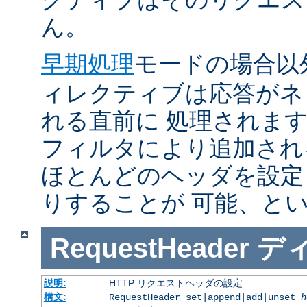
ん。
早期処理
モードの場合以
ィレクティブは応答がネ
れる直前に 処理されま
フィルタにより追加され
ほとんどのヘッダを設定
りすることが 可能、と
RequestHeader
デ
説明:
HTTP リクエストヘッダの設定
構文:
RequestHeader set|append|add|unset
h