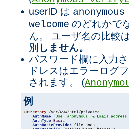
userID は
anonymous
のどれかで
welcome
ん。 ユーザ名の比較
別
しません。
パスワード欄に入力さ
ドレスはエラーログフ
されます。 (
Anonymo
例
<
Directory
/
var
/
www
/
html
/
private
>
AuthName
"Use 'anonymous' & Email address
AuthType
Basic
AuthBasicProvider
 file anon
