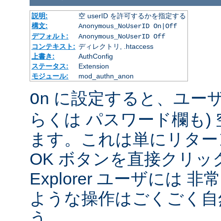
説明:
空 userID を許可するかを指定する
構文:
Anonymous_NoUserID On|Off
デフォルト:
Anonymous_NoUserID Off
コンテキスト:
ディレクトリ, .htaccess
上書き:
AuthConfig
ステータス:
Extension
モジュール:
mod_authn_anon
に設定すると、ユーザは 
On
らくは パスワード欄も)
ます。これは単にリター
OK ボタンを直接クリック
Explorer ユーザには
ような操作はごくごく自
う。