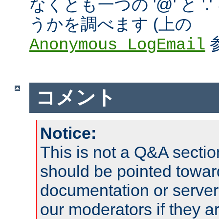
なくとも一つの '@' と '
うかを調べます (上の
Anonymous_LogEmail
コメント
Notice:
This is not a Q&A sect
should be pointed towar
documentation or serve
our moderators if they a