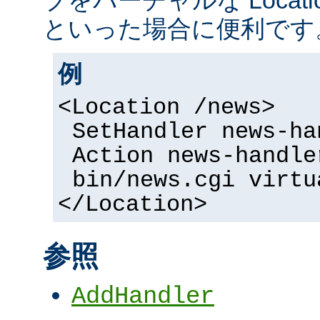
といった場合に便利です
例
<Location /news>
SetHandler news-ha
Action news-handle
bin/news.cgi virtu
</Location>
参照
AddHandler