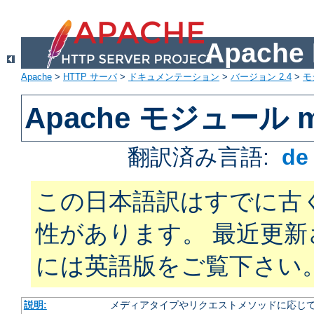
Apach
Apache
>
HTTP サーバ
>
ドキュメンテーション
>
バージョン 2.4
>
モ
Apache モジュール mo
翻訳済み言語:
d
この日本語訳はすでに古
性があります。 最近更
には英語版をご覧下さい
説明:
メディアタイプやリクエストメソッドに応じて 