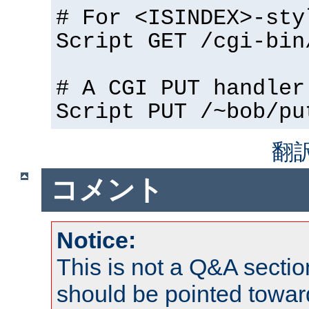
# For <ISINDEX>-sty
Script GET /cgi-bin
# A CGI PUT handler
Script PUT /~bob/pu
翻
コメント
Notice:
This is not a Q&A sect
should be pointed towar