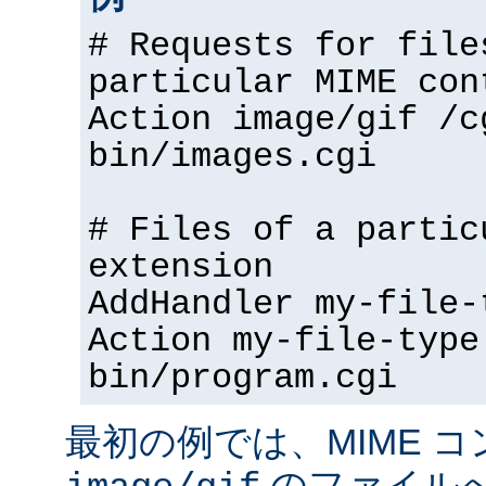
# Requests for file
particular MIME con
Action image/gif /c
bin/images.cgi
# Files of a partic
extension
AddHandler my-file-
Action my-file-type
bin/program.cgi
最初の例では、MIME 
のファイル