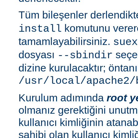
Tüm bileşenler derlendik
komutunu verer
install
tamamlayabilirsiniz.
suex
dosyası
seçen
--sbindir
dizine kurulacaktır; öntanı
/usr/local/apache2/
Kurulum adımında
root y
olmanız gerektiğini unutma
kullanıcı kimliğinin atana
sahibi olan kullanıcı kimliğ