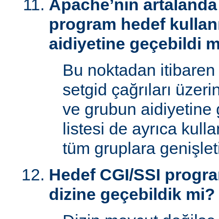
Apache’nin artalanda 
program hedef kullan
aidiyetine geçebildi 
Bu noktadan itibaren
setgid çağrıları üzeri
ve grubun aidiyetine 
listesi de ayrıca kull
tüm gruplara genişletil
Hedef CGI/SSI progr
dizine geçebildik mi?