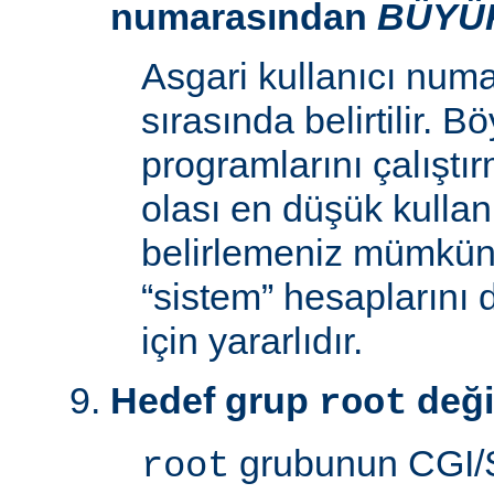
numarasından
BÜYÜ
Asgari kullanıcı num
sırasında belirtilir. 
programlarını çalıştır
olası en düşük kullan
belirlemeniz mümkün k
“sistem” hesaplarını
için yararlıdır.
Hedef grup
deği
root
grubunun CGI/S
root