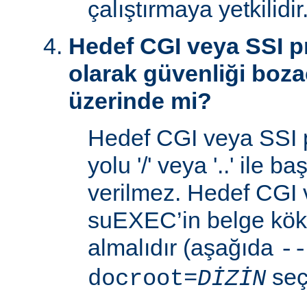
çalıştırmaya yetkilidir
Hedef CGI veya SSI p
olarak güvenliği boza
üzerinde mi?
Hedef CGI veya SSI 
yolu '/' veya '..' ile 
verilmez. Hedef CGI
suEXEC’in belge kök 
almalıdır (aşağıda
--
seç
docroot=
DİZİN