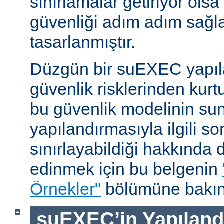
sınırlamalar getiriyor ols
güvenliği adım adım sağl
tasarlanmıştır.
Düzgün bir suEXEC yapıl
güvenlik risklerinden kurt
bu güvenlik modelinin su
yapılandırmasıyla ilgili so
sınırlayabildiği hakkında d
edinmek için bu belgenin
Örnekler"
bölümüne bakın
suEXEC’in Yapılandı