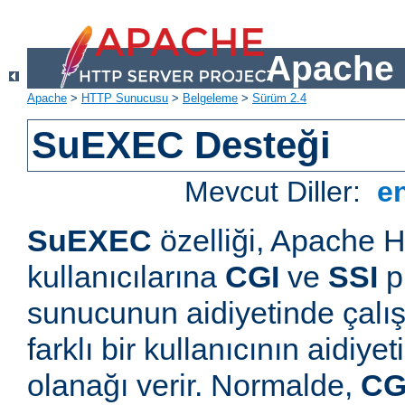
Apache 
Apache
>
HTTP Sunucusu
>
Belgeleme
>
Sürüm 2.4
SuEXEC Desteği
Mevcut Diller:
e
SuEXEC
özelliği, Apache
kullanıcılarına
CGI
ve
SSI
p
sunucunun aidiyetinde çalışt
farklı bir kullanıcının aidiye
olanağı verir. Normalde,
CG