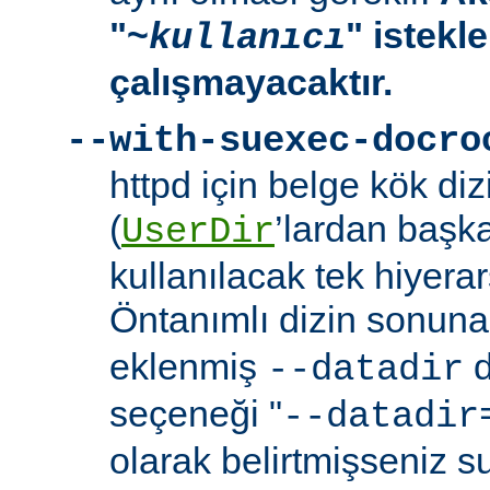
"~
" istekl
kullanıcı
çalışmayacaktır.
--with-suexec-docro
httpd için belge kök dizi
(
’lardan başk
UserDir
kullanılacak tek hiyerarş
Öntanımlı dizin sonuna
eklenmiş
d
--datadir
seçeneği "
--datadir
olarak belirtmişseniz s