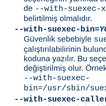
de
--with-suexec-x
belirtilmiş olmalıdır.
--with-suexec-bin=
Y
Güvenlik sebebiyle
su
çalıştırılabilirinin bul
koduna yazılır. Bu seçe
değiştirilmiş olur. Örne
--with-suexec-
bin=/usr/sbin/sue
--with-suexec-calle