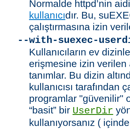
Normalde httpd’nin aidi
kullanıcı
dır. Bu, suEXEC
çalıştırmasına izin veril
--with-suexec-userd
Kullanıcıların ev dizin
erişmesine izin verilen a
tanımlar. Bu dizin alt
kullanıcısı tarafından ç
programlar "güvenilir" 
“basit” bir
yön
UserDir
kullanıyorsanız ( içind