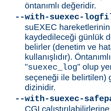
öntanımlı değeridir.
--with-suexec-logfi
suEXEC hareketlerinin 
kaydedileceği günlük d
belirler (denetim ve ha
kullanışlıdır). Öntanım
"
" olup yer
suexec_log
seçeneği ile belirtilen)
dizinidir.
--with-suexec-safep
CGI çalıştırılabilirlerin