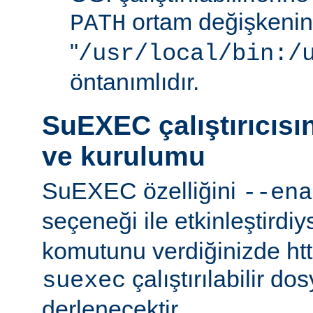
ortam değişkenini
PATH
"
/usr/local/bin:/
öntanımlıdır.
SuEXEC çalıştırıcısı
ve kurulumu
SuEXEC özelliğini
--ena
seçeneği ile etkinleştirdi
komutunu verdiğinizde http
çalıştırılabilir do
suexec
derlenecektir.