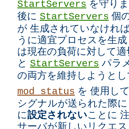
を守ります
StartServers
後に
個
StartServers
が 生成されていなけれ
うに適宜プロセスを生成
は現在の負荷に対して適
と
パラメ
StartServers
の両方を維持しようとし
を 使用し
mod_status
シグナルが送られた際に
に
設定されない
ことに 
サーバが新しいリクエス