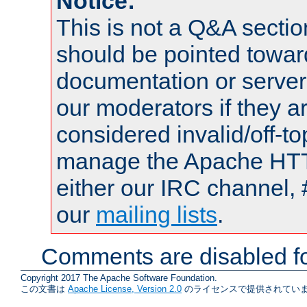
Notice:
This is not a Q&A sect
should be pointed towar
documentation or serve
our moderators if they a
considered invalid/off-t
manage the Apache HTTP
either our IRC channel, 
our
mailing lists
.
Comments are disabled fo
Copyright 2017 The Apache Software Foundation.
この文書は
Apache License, Version 2.0
のライセンスで提供されていま