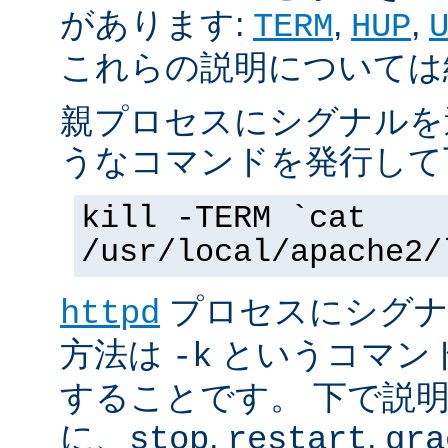
があります:
,
,
TERM
HUP
これらの説明については
親プロセスにシグナルを
うなコマンドを発行して
kill -TERM `cat
/usr/local/apache2/
プロセスにシグナル
httpd
方法は
というコマン
-k
することです。 下で説
に、
,
,
stop
restart
gra