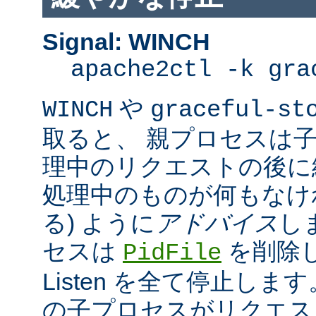
Signal: WINCH
apache2ctl -k gra
や
WINCH
graceful-st
取ると、 親プロセスは
理中のリクエストの後に
処理中のものが何もなけ
る) ように
アドバイス
し
セスは
を削除
PidFile
Listen を全て停止しま
の子プロセスがリクエス