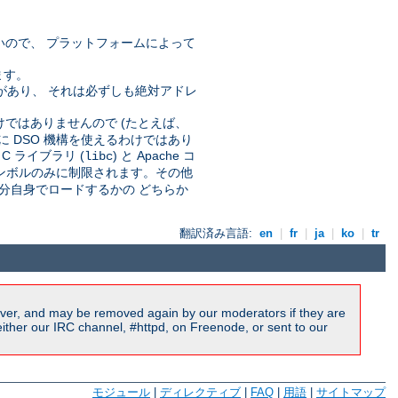
いので、 プラットフォームによって
ます。
要なことがあり、 それは必ずしも絶対アドレ
。
わけではありませんので (たとえば、
に DSO 機構を使えるわけではあり
 ライブラリ (
) と Apache コ
libc
 シンボルのみに制限されます。その他
分自身でロードするかの どちらか
翻訳済み言語:
en
|
fr
|
ja
|
ko
|
tr
ver, and may be removed again by our moderators if they are
ither our IRC channel, #httpd, on Freenode, or sent to our
モジュール
|
ディレクティブ
|
FAQ
|
用語
|
サイトマップ