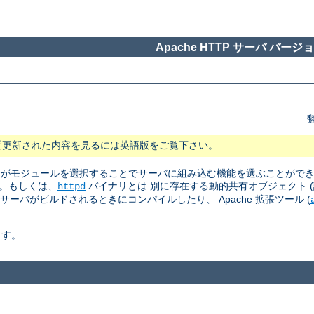
Apache HTTP サーバ バージョン
近更新された内容を見るには英語版をご覧下さい。
 管理者がモジュールを選択することでサーバに組み込む機能を選ぶことがで
。もしくは、
バイナリとは 別に存在する動的共有オブジェクト (訳注: Dyn
httpd
はサーバがビルドされるときにコンパイルしたり、 Apache 拡張ツール (
ます。