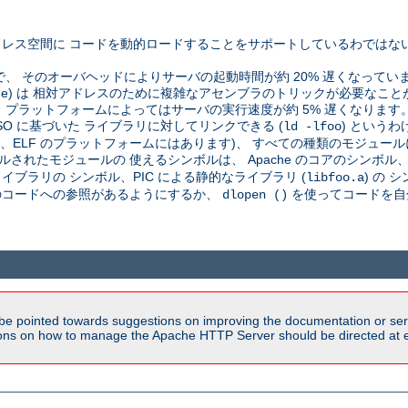
レス空間に コードを動的ロードすることをサポートしているわではな
で、 そのオーバヘッドによりサーバの起動時間が約 20% 遅くなってい
pendent code) は 相対アドレスのために複雑なアセンブラのトリックが必
プラットフォームによってはサーバの実行速度が約 5% 遅くなります
SO に基づいた ライブラリに対してリンクできる (
) という
ld -lfoo
が、ELF のプラットフォームにはあります)、 すべての種類のモジュール
されたモジュールの 使えるシンボルは、 Apache のコアのシンボル、C
ブラリの シンボル、PIC による静的なライブラリ (
) の
libfoo.a
そのコードへの参照があるようにするか、
を使ってコードを自
dlopen ()
be pointed towards suggestions on improving the documentation or ser
tions on how to manage the Apache HTTP Server should be directed at e