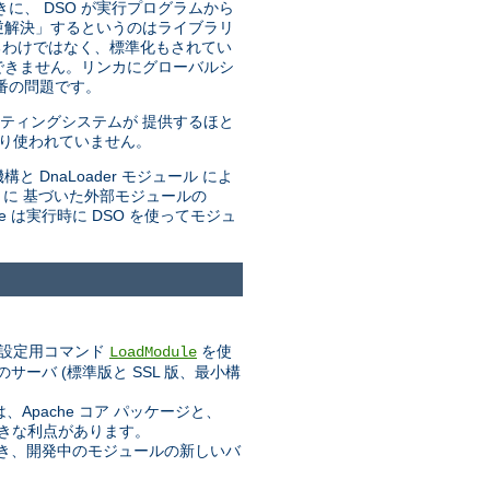
きに、 DSO が実行プログラムから
「逆解決」するというのはライブラリ
るわけではなく、標準化もされてい
できません。リンカにグローバルシ
番の問題です。
ティングシステムが 提供するほと
まり使われていません。
と DnaLoader モジュール によ
トに 基づいた外部モジュールの
he は実行時に DSO を使ってモジュ
設定用コマンド
を使
LoadModule
ーバ (標準版と SSL 版、最小構
pache コア パッケージと、
大きな利点があります。
業でき、開発中のモジュールの新しいバ