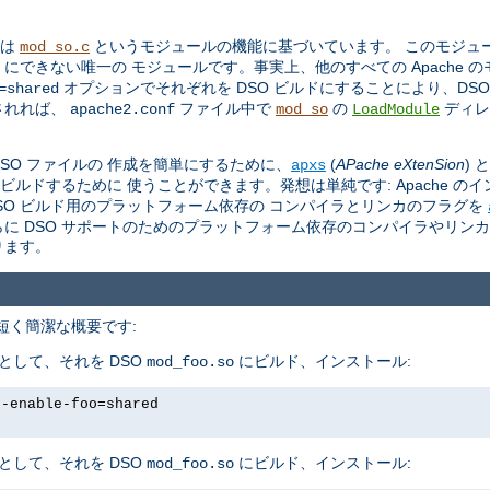
トは
というモジュールの機能に基づいています。 このモジュール 
mod_so.c
O にできない唯一の モジュールです。事実上、他のすべての Apache 
オプションでそれぞれを DSO ビルドにすることにより、DS
=shared
されれば、
ファイル中で
の
ディレ
apache2.conf
mod_so
LoadModule
。
 DSO ファイルの 作成を簡単にするために、
(
APache eXtenSion
)
apxs
をビルドするために 使うことができます。発想は単純です: Apache の
し、DSO ビルド用のプラットフォーム依存の コンパイラとリンカのフラグを
さらに DSO サポートのためのプラットフォーム依存のコンパイラやリン
ります。
、 短く簡潔な概要です:
として、それを DSO
にビルド、インストール:
mod_foo.so
--enable-foo=shared
として、それを DSO
にビルド、インストール:
mod_foo.so