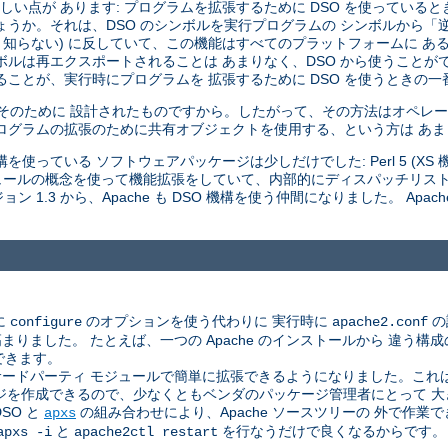
い点が あります: プログラムを拡張するために DSO を使っていると
しょうか。それは、DSO のシンボルを実行プログラムの シンボルから
 知らない) に反していて、この機能はすべてのプラットフォームに あ
ボルは再エクスポートされることは あまりなく、DSO から使うことが
ことが、実行時にプログラムを 拡張するために DSO を使うときの一
はそのために 設計されたものですから。したがって、その方法はオペレー
ログラムの拡張のために共有オブジェクトを使用する、という方は あ
使っている ソフトウェアパッケージは少しだけでした: Perl 5 (XS 機構
 モジュールの概念を使って機能拡張をしていて、内部的にディスパッチリス
 1.3 から、Apache も DSO 機構を使う仲間になりました。 Apac
に
のオプションを使う代わりに 実行時に
の
configure
apache2.conf
した。 たとえば、一つの Apache のインストールから 違う構成のサ
できます。
ドパーティ モジュールで簡単に拡張できるようになりました。これは、A
ジを作成できるので、少なくともベンダのパッケージ管理者にとって 
SO と
の組み合わせにより、Apache ソースツリーの 外で作
apxs
と
を行なうだけで良くなるからです。
apxs -i
apache2ctl restart