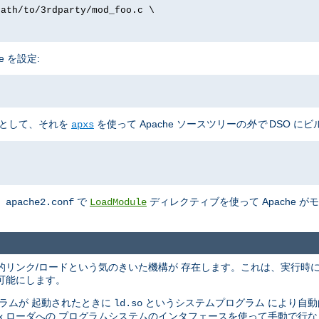
path/to/3rdparty/mod_foo.c \
e を設定:
として、それを
を使って Apache ソースツリーの
外で
DSO にビ
apxs
、
で
ディレクティブを使って Apache 
apache2.conf
LoadModule
の動的リンク/ロードという気のきいた機構が 存在します。これは、実行時
可能にします。
ラムが 起動されたときに
というシステムプログラム により自
ld.so
nix ローダへの プログラムシステムのインタフェースを使って手動で行