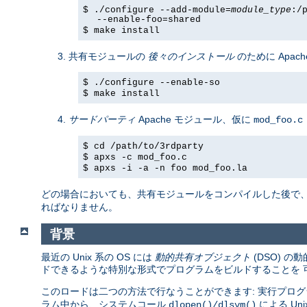
$ ./configure --add-module=
module_type
:/
--enable-foo=shared
$ make install
共有モジュールの
後々のインストール
のために Apach
$ ./configure --enable-so
$ make install
サードパーティ
Apache モジュール、仮に
mod_foo.c
$ cd /path/to/3rdparty
$ apxs -c mod_foo.c
$ apxs -i -a -n foo mod_foo.la
どの場合においても、共有モジュールをコンパイルした後で
ればなりません。
背景
最近の Unix 系の OS には
動的共有オブジェクト
(DSO) 
ドできるような特別な形式でプログラムをビルドすることを 
このロードは二つの方法で行なうことができます: 実行プログ
ラム中から、システムコール
による U
dlopen()/dlsym()