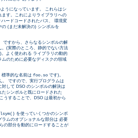
ようになっています。 これらはシ
れます。これによりライブラリへの
ハードコードされたパス、 環境変
 (まだ未解決の) シンボルを
)。 ですから、さらなるシンボルの解
ん。(実際のところ、静的でない方法
)。よく使われる ライブラリの動的
ラムのために必要なディスクの領域
、標準的な名前は
です)。
foo.so
ん。 ですので、実行プログラムは
対して DSO のシンボルの解決は
トされたシンボルと既にロードされた
こうすることで、DSO は最初から
を使っていくつかのシンボ
lsym()
グラムのオプショナルな部分は 必要
れらの部分を動的にロードすることが