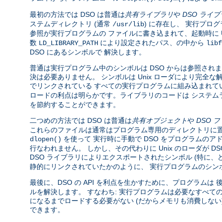
最初の方法では DSO は普通は
共有ライブラリ
や
DSO ライ
ステムディレクトリ (通常
) に存在し、 実行プロ
/usr/lib
参照が実行プログラムの ファイルに書き込まれて、起動時に U
数
により設定されたパス、の中から
LD_LIBRARY_PATH
libf
DSO にあるシンボルで 解決します。
普通は実行プログラム中のシンボルは DSO からは参照されま
決は必要ありません。 シンボルは Unix ローダにより完
でリンクされている すべての実行プログラムに組み込まれて
ロードの利点は明らかです。ライブラリのコードは システム
を節約することができます。
二つめの方法では DSO は普通は
共有オブジェクト
や
DSO 
これらのファイルは通常はプログラム専用のディレクトリに置
を使って 実行時に手動で DSO をプログラムのア
dlopen()
行なわれません。 しかし、その代わりに Unix のローダが 
DSO ライブラリによりエクスポートされたシンボル (特に
静的にリンクされていたかのように、 実行プログラムのシン
最後に、DSO の API を利点を生かすために、プログラムは
ルを解決します。 すなわち: 実行プログラムは必要なすべて
になるまでロードする必要がない (だからメモリも消費しな
できます。