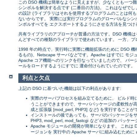
この DSO 機構は簡単なように見えますが、少なくとも一つ難し
シンボルを解決する点です (二番目の方法)。 これはなぜで
の設計 (ライブラリはそれを使用するプログラムのことは何も
ないからです。 実際には実行プログラムのグローバルなシン
ンボルすべてを エクスポートするようにさせる方法を見つける
共有ライブラリのアプローチが普通の方法です。DSO 機構
んどすべての種類のライブラリで使われています。 一方、プ
1998 年の時点で、実行時に実際に機能拡張のために DSO 機構を
るもの)、Netscape サーバ
など
です。Apache はすでに
Apache コア機能へのリンクを行なっていましたので、 バージョン
ールをロードするようにすでに 運命付けられていたのです。
利点と欠点
上記の DSO に基づいた機能は以下の利点があります:
実際のサーバプロセスを組み立てるために、 ビルド時
うことができますので、サーバパッケージの柔軟性が高まりま
成と拡張版 [mod_perl, PHP3]
など
) を実行することが
インストールの後であっても、サーバのパッケージをサー
PHP3, mod_perl, mod_fastcgi
など
の追加の パッケー
Apache モジュールの開発が簡単になります。 これは D
ージョンを 実行中の Apache サーバに組み込むために