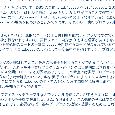
ブラリ
と呼ばれていて、DSO の名前は
や
の
libfoo.so
libfoo.so.1.2
グラムへのリンクはビルド時に
をリンカに 指定することで確立さ
-lfoo
nix のローダが
や、 リンカの
のようなオプションにより
/usr/lib
-R
の場所を見つけることができます。それから、 実行プログラム中の
oo.so
せん (DSO は一般的なコードによる再利用可能なライブラリですので
全な解決が行なわれますので、実行ファイル自身は 何もする必要がありませ
いる開始用のコードの一部に
を起動するコードが含まれています
ld.so
ライブラリに
のようにして一度保存するだけでよく、 プログ
libc.so
ファイル
と呼ばれていて、任意の拡張子を付けることができます (ただし
かれ、 これらを使う実行プログラムへのリンクは自動的にはされませ
ドレス空間にロードする必要があります。 この時点では実行プログラムに
DSO の (まだ未解決の) シンボルを 実行プログラムによりエクスポー
、どこにでもある
のすべてのシンボル) で自動的に解決します。 
libc.so
ボルを知ることができます。
 後でディスパッチテーブル
など
でシンボルを使うことができるように、
d
のシンボルを手動で解決しなければ なりません。この機構の利点はプロ
い) ことです。必要ならば、基本プログラムの機能を拡張するために こ