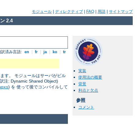
モジュール
|
ディレクティブ
|
FAQ
|
用語
|
サイトマップ
 2.4
翻訳済み言語:
en
|
fr
|
ja
|
ko
|
tr
実装
きます。 モジュールはサーバがビル
使用法の概要
amic Shared Object)
背景
) を 使って後でコンパイルして
apxs
利点と欠点
参照
コメント