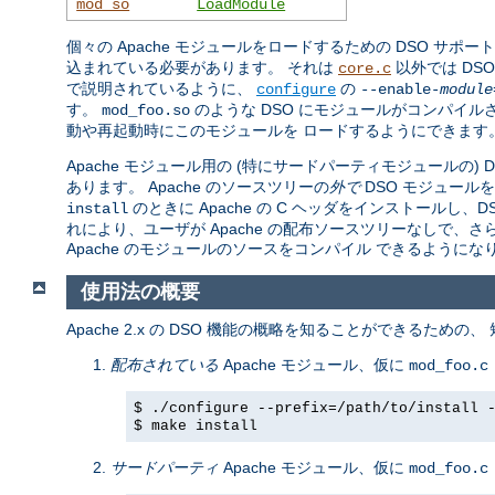
mod_so
LoadModule
個々の Apache モジュールをロードするための DSO サポー
込まれている必要があります。 それは
以外では DS
core.c
で説明されているように、
の
configure
--enable-
module
す。
のような DSO にモジュールがコンパイル
mod_foo.so
動や再起動時にこのモジュールを ロードするようにできます
Apache モジュール用の (特にサードパーティモジュールの)
あります。 Apache のソースツリーの
外で
DSO モジュール
のときに Apache の C ヘッダをインストール
install
れにより、ユーザが Apache の配布ソースツリーなしで、
Apache のモジュールのソースをコンパイル できるようにな
使用法の概要
Apache 2.x の DSO 機能の概略を知ることができるための
配布されている
Apache モジュール、仮に
mod_foo.c
$ ./configure --prefix=/path/to/install 
$ make install
サードパーティ
Apache モジュール、仮に
mod_foo.c