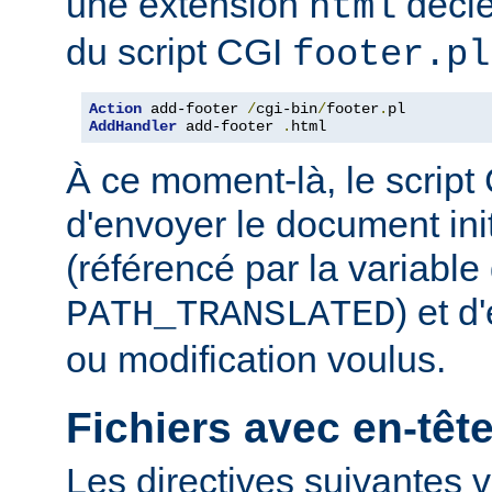
une extension
décle
html
du script CGI
footer.pl
Action
 add-footer 
/
cgi-bin
/
footer
.
AddHandler
 add-footer 
.
html
À ce moment-là, le script
d'envoyer le document in
(référencé par la variabl
) et d
PATH_TRANSLATED
ou modification voulus.
Fichiers avec en-tê
Les directives suivantes v