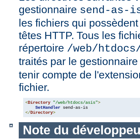
gestionnaire
send-as-i
les fichiers qui possèdent
têtes HTTP. Tous les fichi
répertoire
/web/htdocs
traités par le gestionnair
tenir compte de l'extensi
fichier.
<
Directory
"/web/htdocs/asis"
>
SetHandler
</
Directory
>
Note du développeu